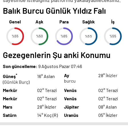
sayesinde istediğiniz platformu yakalayabileceksiniz.
Balık Burcu Günlük Yıldız Falı
Genel
Aşk
Para
Sağlık
İş
%55
%50
%65
%55
%55
Gezegenlerin Şu anki Konumu
Son güncelleme:
9 Ağustos Pazar 07:46
*
Ay
28°
İkizler
Güneş
16° Aslan
burcu
(
Günlük Burç
)
Merkür
02° Terazi
Venüs
02° Terazi
Merkür
02° Terazi
Venüs
02° Terazi
Mars
28° İkizler
Jüpiter
08° Aslan
Satürn
14° Koç (R)
Uranüs
05° İkizler