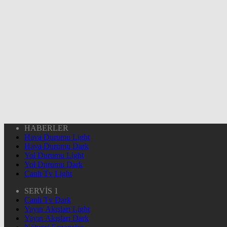
HABERLER
Hava Durumu Light
Hava Durumu Dark
Yol Durumu Light
Yol Durumu Dark
Canlı Tv Light
SERVİS 1
Canlı Tv Dark
Yayın Akışları Light
Yayın Akışları Dark