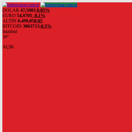
DOLAR
47,5983
0.05%
EURO
54,9705
-0.1%
ALTIN
6.499,05
0,05
BITCOIN
3063713
-0.5%
İstanbul
30°
AÇIK