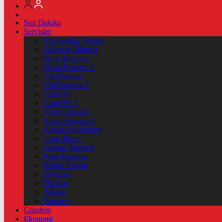
Son Dakika
Servisler
Vizyondaki Filmler
Haftanin Filmleri
Hava Durumu
Hava Durumu 2
Yol Durumu
Yol Durumu 2
Canlı Tv
Canlı Tv 2
Yayın Akışları
Yayın Akışları 2
Nöbetçi Eczaneler
Canlı Borsa
Namaz Vakitleri
Puan Durumu
Kripto Paralar
Dövizler
Hisseler
Altınlar
Pariteler
Gündem
Ekonomi