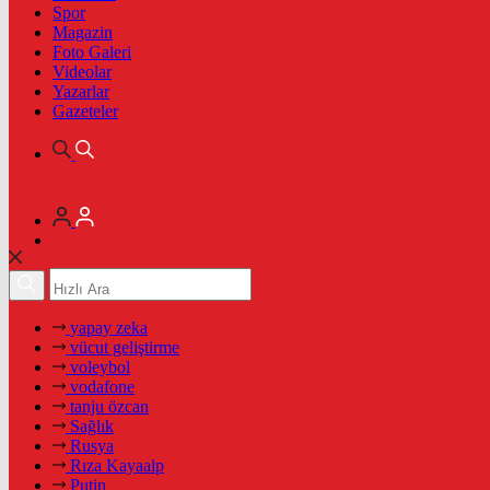
Spor
Magazin
Foto Galeri
Videolar
Yazarlar
Gazeteler
yapay zeka
vücut geliştirme
voleybol
vodafone
tanju özcan
Sağlık
Rusya
Rıza Kayaalp
Putin