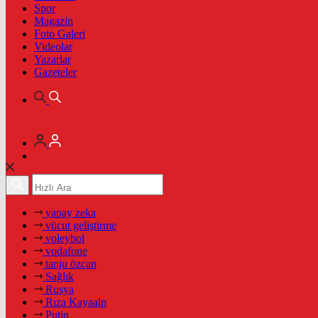
Spor
Magazin
Foto Galeri
Videolar
Yazarlar
Gazeteler
yapay zeka
vücut geliştirme
voleybol
vodafone
tanju özcan
Sağlık
Rusya
Rıza Kayaalp
Putin