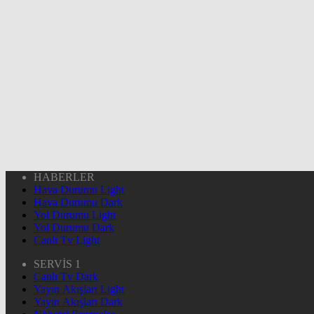
HABERLER
Hava Durumu Light
Hava Durumu Dark
Yol Durumu Light
Yol Durumu Dark
Canlı Tv Light
SERVİS 1
Canlı Tv Dark
Yayın Akışları Light
Yayın Akışları Dark