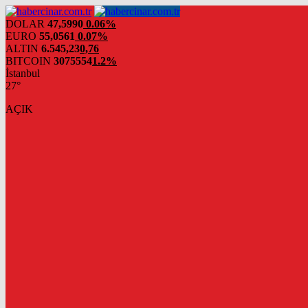
DOLAR
47,5990
0.06%
EURO
55,0561
0.07%
ALTIN
6.545,23
0,76
BITCOIN
3075554
1.2%
İstanbul
27°
AÇIK