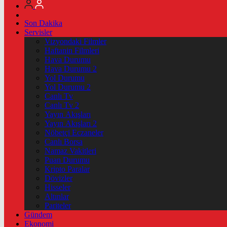
Son Dakika
Servisler
Vizyondaki Filmler
Haftanin Filmleri
Hava Durumu
Hava Durumu 2
Yol Durumu
Yol Durumu 2
Canlı Tv
Canlı Tv 2
Yayın Akışları
Yayın Akışları 2
Nöbetçi Eczaneler
Canlı Borsa
Namaz Vakitleri
Puan Durumu
Kripto Paralar
Dövizler
Hisseler
Altınlar
Pariteler
Gündem
Ekonomi